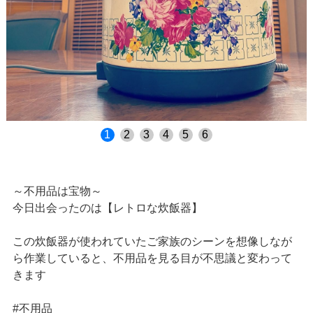
1
2
3
4
5
6
～不用品は宝物～
今日出会ったのは【レトロな炊飯器】
この炊飯器が使われていたご家族のシーンを想像しなが
ら作業していると、不用品を見る目が不思議と変わって
きます
#不用品