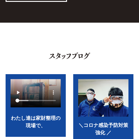
わたし達は家財整理の
＼コロナ感染予防対策
現場で、
強化 ／