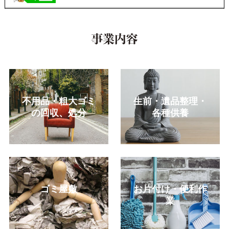
[2020年5月23日]
公式LINEはじめました！
[2020年5月23日]
施設入居に伴うお引越しの定額利用プ
不用品・粗大ゴミ
生前・遺品整理・
ラン
の回収、処分
各種供養
ゴミ屋敷
お片付け・便利作
業