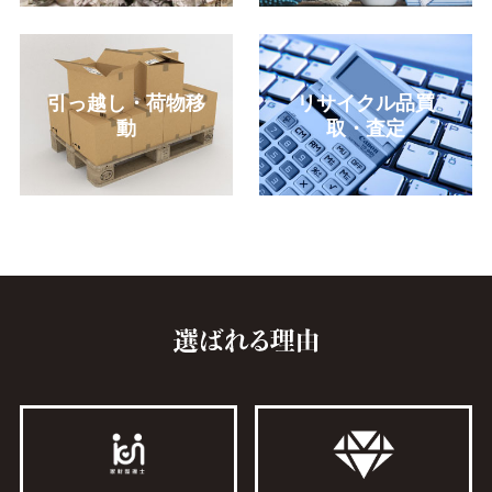
引っ越し・荷物移
リサイクル品買
動
取・査定