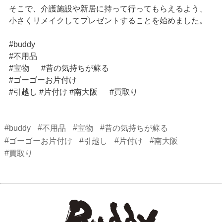
そこで、介護施設や新居に持って行ってもらえるよう、
小さくリメイクしてプレゼントすることを始めました。
#buddy
#不用品
#宝物 #昔の気持ちが蘇る
#ゴーゴーお片付け
#引越し #片付け #南大阪 #買取り
#
#
#
#
buddy
不用品
宝物
昔の気持ちが蘇る
#
#
#
#
ゴーゴーお片付け
引越し
片付け
南大阪
#
買取り