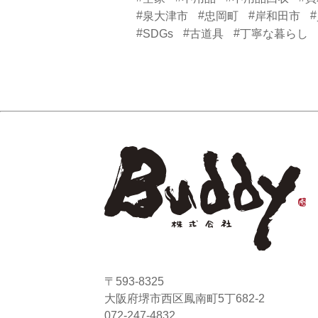
#
#
#
#
泉大津市
忠岡町
岸和田市
#
#
#
SDGs
古道具
丁寧な暮らし
〒593-8325
大阪府堺市西区鳳南町5丁682-2
072-247-4832