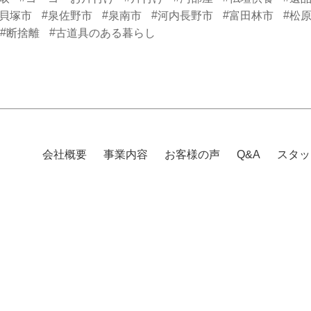
#
#
#
#
#
貝塚市
泉佐野市
泉南市
河内長野市
富田林市
松
#
#
断捨離
古道具のある暮らし
会社概要
事業内容
お客様の声
Q&A
スタッ