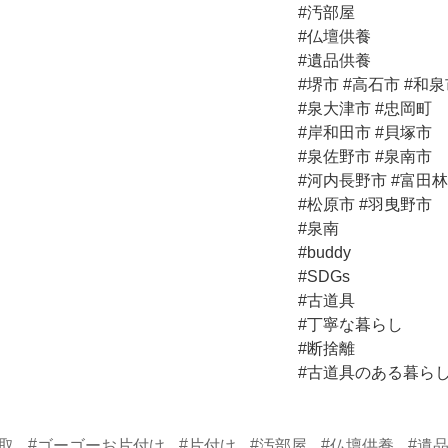
#汚部屋
#仏壇供養
#遺品供養
#堺市 #高石市 #和
#泉大津市 #忠岡町
#岸和田市 #貝塚市
#泉佐野市 #泉南市
#河内長野市 #富田
#松原市 #羽曳野市
#泉南
#buddy
#SDGs
#古道具
#丁寧な暮らし
#断捨離
#古道具のある暮ら
#
#
#
#
#
取
ゴーゴーお片付け
片付け
汚部屋
仏壇供養
遺