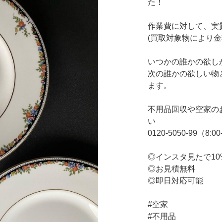
た！
作業費に対して、実
(買取対象物により金
いつかの誰かの欲しか
次の誰かの欲しい物
ます。
不用品回収や空家のお
い
0120-5050-99（8:00
◎インスタ見たで10
◎お見積無料
◎即日対応可能
#空家
#不用品