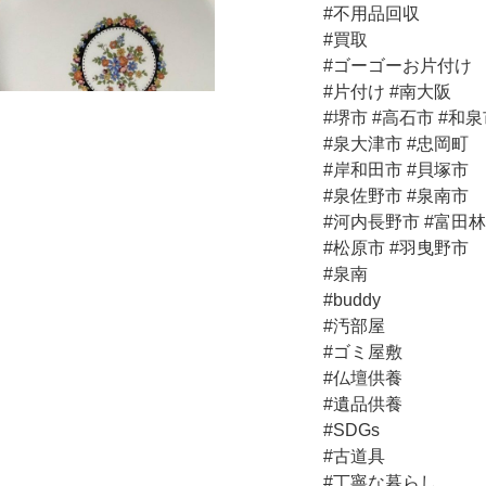
#不用品回収
#買取
#ゴーゴーお片付け
#片付け #南大阪
#堺市 #高石市 #和
#泉大津市 #忠岡町
#岸和田市 #貝塚市
#泉佐野市 #泉南市
#河内長野市 #富田
#松原市 #羽曳野市
#泉南
#buddy
#汚部屋
#ゴミ屋敷
#仏壇供養
#遺品供養
#SDGs
#古道具
#丁寧な暮らし