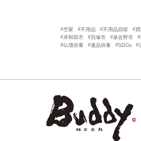
#
#
#
#
空家
不用品
不用品回収
買
#
#
#
#
岸和田市
貝塚市
泉佐野市
#
#
#
#
仏壇供養
遺品供養
SDGs