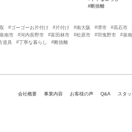
#断捨離
#
#
#
#
#
取
ゴーゴーお片付け
片付け
南大阪
堺市
高石市
#
#
#
#
#
泉南市
河内長野市
富田林市
松原市
羽曳野市
泉
#
#
古道具
丁寧な暮らし
断捨離
会社概要
事業内容
お客様の声
Q&A
スタッ